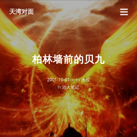
天湾对面
柏林墙前的贝九
2001-10-01
by
水弓
In
泊人笔记