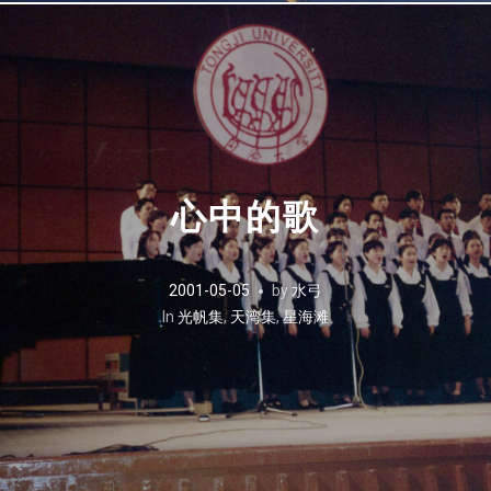
心中的歌
2001-05-05
by
水弓
In
光帆集
,
天湾集
,
星海滩