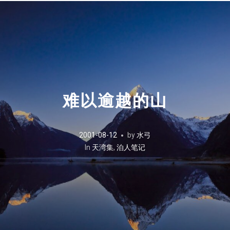
难以逾越的山
2001-08-12
by
水弓
In
天湾集
,
泊人笔记