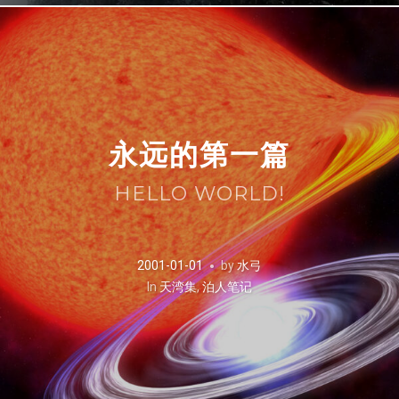
永远的第一篇
HELLO WORLD!
2001-01-01
by
水弓
In
天湾集
,
泊人笔记