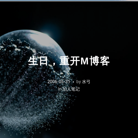
生日，重开M博客
2006-05-31
by
水弓
In
泊人笔记