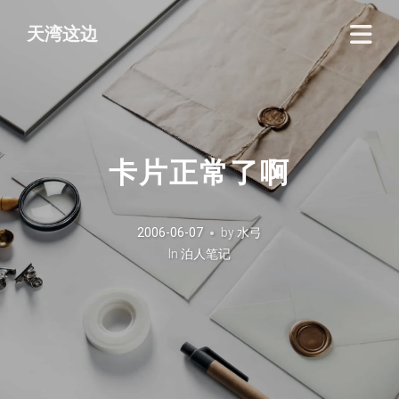
天湾这边
卡片正常了啊
2006-06-07
by
水弓
In
泊人笔记