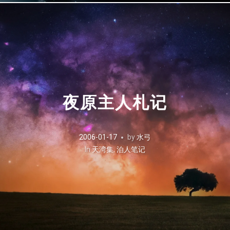
夜原主人札记
2006-01-17
by
水弓
In
天湾集
,
泊人笔记