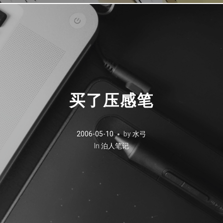
买了压感笔
2006-05-10
by
水弓
In
泊人笔记