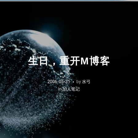
生日，重开M博客
2006-05-31
by
水弓
In
泊人笔记