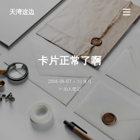
天湾这边
卡片正常了啊
2006-06-07
by
水弓
In
泊人笔记